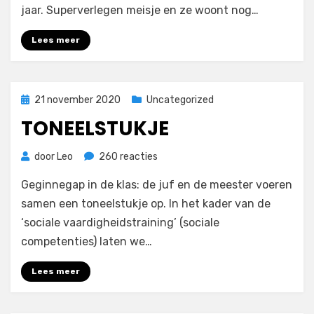
leven!
jaar. Superverlegen meisje en ze woont nog…
Lees meer
Geplaatst
21 november 2020
Uncategorized
op
TONEELSTUKJE
op
door
Leo
260 reacties
Toneelstukje
Geginnegap in de klas: de juf en de meester voeren
samen een toneelstukje op. In het kader van de
‘sociale vaardigheidstraining’ (sociale
competenties) laten we…
Lees meer