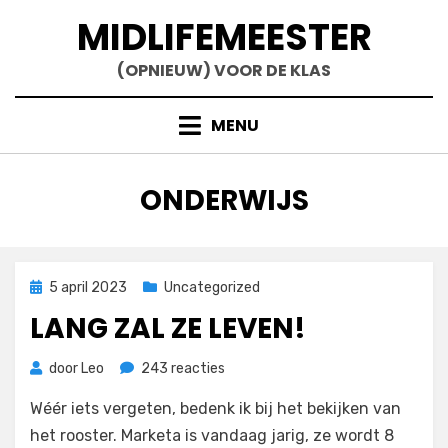
Doorgaan
MIDLIFEMEESTER
naar
inhoud
(OPNIEUW) VOOR DE KLAS
MENU
TAG
:
ONDERWIJS
Geplaatst
5 april 2023
Uncategorized
op
LANG ZAL ZE LEVEN!
op
door
Leo
243 reacties
Lang
Wéér iets vergeten, bedenk ik bij het bekijken van
zal
ze
het rooster. Marketa is vandaag jarig, ze wordt 8