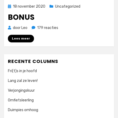
Geplaatst
18 november 2020
Uncategorized
op
BONUS
op
door
Leo
179 reacties
Bonus
Lees meer
RECENTE COLUMNS
Fri(t)s in je hoofd
Lang zal ze leven!
Verjongingskuur
Omfietsleerling
Duimpies omhoog