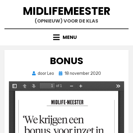
Doorgaan
MIDLIFEMEESTER
naar
inhoud
(OPNIEUW) VOOR DE KLAS
MENU
BONUS
Geplaatst
door
Leo
18 november 2020
op