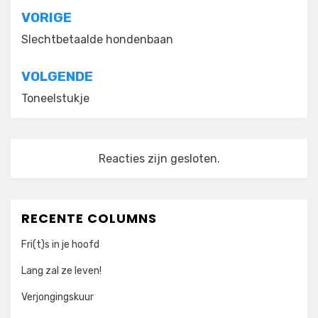
Bericht
VORIGE
navigatie
Slechtbetaalde hondenbaan
VOLGENDE
Toneelstukje
Reacties zijn gesloten.
RECENTE COLUMNS
Fri(t)s in je hoofd
Lang zal ze leven!
Verjongingskuur