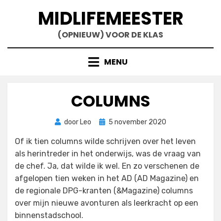
Doorgaan
MIDLIFEMEESTER
naar
inhoud
(OPNIEUW) VOOR DE KLAS
MENU
COLUMNS
Geplaatst
door
Leo
5 november 2020
op
Of ik tien columns wilde schrijven over het leven
als herintreder in het onderwijs, was de vraag van
de chef. Ja, dat wilde ik wel. En zo verschenen de
afgelopen tien weken in het AD (AD Magazine) en
de regionale DPG-kranten (&Magazine) columns
over mijn nieuwe avonturen als leerkracht op een
binnenstadschool.