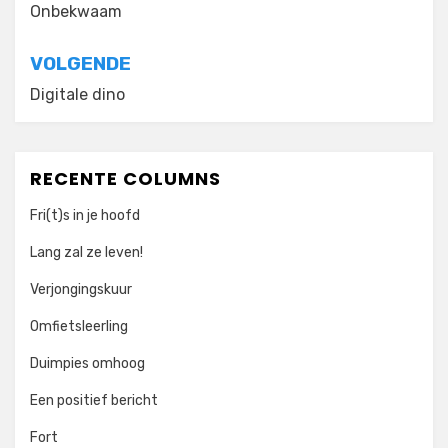
navigatie
Onbekwaam
VOLGENDE
Digitale dino
RECENTE COLUMNS
Fri(t)s in je hoofd
Lang zal ze leven!
Verjongingskuur
Omfietsleerling
Duimpies omhoog
Een positief bericht
Fort