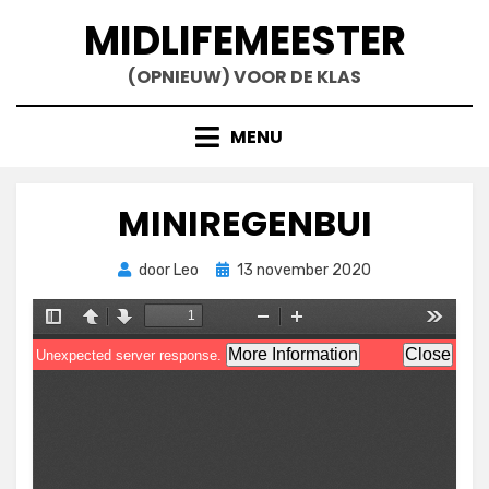
Doorgaan
MIDLIFEMEESTER
naar
inhoud
(OPNIEUW) VOOR DE KLAS
MENU
MINIREGENBUI
Geplaatst
door
Leo
13 november 2020
op